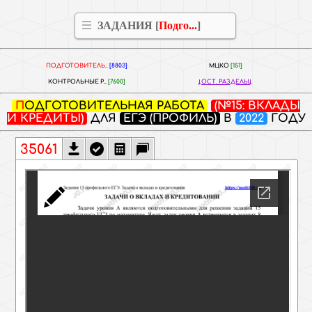
ЗАДАНИЯ [
Подго...
]
ПОДГОТОВИТЕЛЬ..
[8803]
МЦКО
[151]
КОНТРОЛЬНЫЕ Р..
[7600]
ОСТ. РАЗДЕЛЫ
ПОДГОТОВИТЕЛЬНАЯ РАБОТА
(№15: ВКЛАДЫ
И КРЕДИТЫ)
ДЛЯ
ЕГЭ (ПРОФИЛЬ)
В
2022
ГОДУ
35061