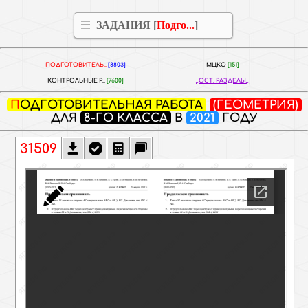
ЗАДАНИЯ [
Подго...
]
ПОДГОТОВИТЕЛЬ..
[8803]
МЦКО
[151]
КОНТРОЛЬНЫЕ Р..
[7600]
ОСТ. РАЗДЕЛЫ
ПОДГОТОВИТЕЛЬНАЯ РАБОТА
(ГЕОМЕТРИЯ)
ДЛЯ
8-ГО КЛАССА
В
2021
ГОДУ
31509