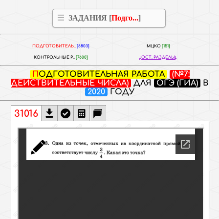
ЗАДАНИЯ [
Подго...
]
ПОДГОТОВИТЕЛЬ..
[8803]
МЦКО
[151]
КОНТРОЛЬНЫЕ Р..
[7600]
ОСТ. РАЗДЕЛЫ
ПОДГОТОВИТЕЛЬНАЯ РАБОТА
(№7:
ДЕЙСТВИТЕЛЬНЫЕ ЧИСЛА)
ДЛЯ
ОГЭ (ГИА)
В
2020
ГОДУ
31016