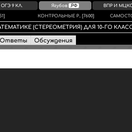
ОГЭ 9 КЛ.
Ягубов
.РФ
ВПР И МЦК
51]
КОНТРОЛЬНЫЕ Р..
[7600]
САМОСТО
АТЕМАТИКЕ
(СТЕРЕОМЕТРИЯ)
ДЛЯ
10-ГО КЛАС
Ответы
Обсуждения