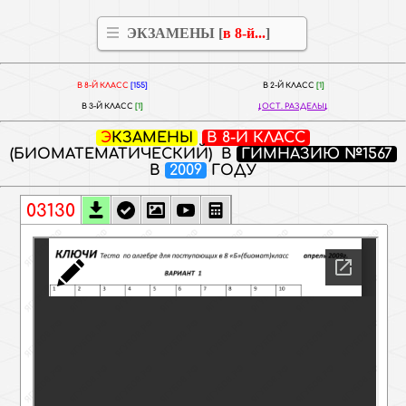
ЭКЗАМЕНЫ [
в 8-й...
]
В 8-Й КЛАСС
[155]
В 2-Й КЛАСС
[1]
В 3-Й КЛАСС
[1]
ОСТ. РАЗДЕЛЫ
ЭКЗАМЕНЫ
В 8-Й КЛАСС
(БИОМАТЕМАТИЧЕСКИЙ) В
ГИМНАЗИЮ №1567
В
2009
ГОДУ
03130