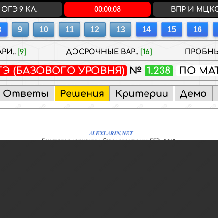
ОГЭ 9 КЛ.
00:00:08
ВПР И МЦК
РИ..
[9]
ДОСРОЧНЫЕ ВАР..
[16]
ПРОБНЫ
ГЭ (БАЗОВОГО УРОВНЯ)
№
1.238
ПО МА
Ответы
Решения
Критерии
Демо