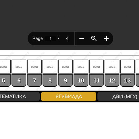
5
6
7
8
9
10
11
12
13
ТЕМАТИКА
ЯГУБИАДА
ДВИ (МГУ)
0-6 / «2»
7-11 / «3»
12-1
ВХОД
/
РЕГИСТРАЦИЯ
конфиденциальность
↔
соглашение