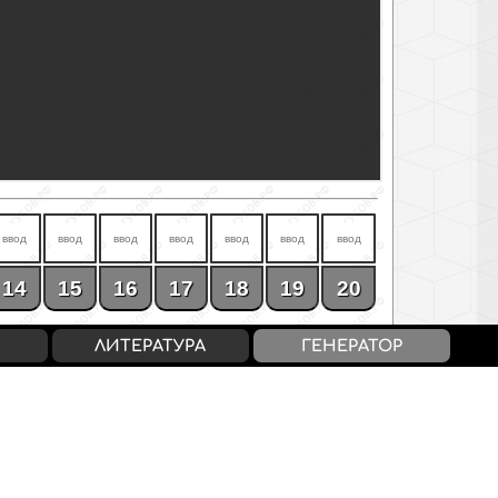
14
15
16
17
18
19
20
ЛИТЕРАТУРА
ГЕНЕРАТОР
6 / «4»
17-20 / «5»