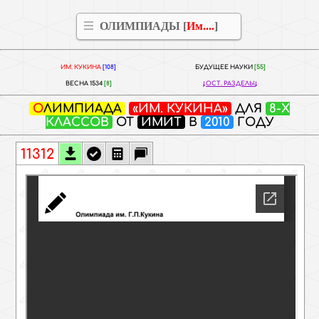
ОЛИМПИАДЫ [
Им....
]
ИМ. КУКИНА
[108]
БУДУЩЕЕ НАУКИ
[55]
ВЕСНА 1534
[8]
ОСТ. РАЗДЕЛЫ
ОЛИМПИАДА
«ИМ. КУКИНА»
ДЛЯ
8-Х
КЛАССОВ
ОТ
ИМИТ
В
2010
ГОДУ
11312