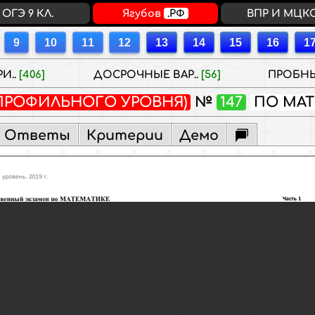
ОГЭ 9 КЛ.
Ягубов
.РФ
ВПР И МЦК
И..
[406]
ДОСРОЧНЫЕ ВАР..
[56]
ПРОБНЫ
(ПРОФИЛЬНОГО УРОВНЯ)
№
147
ПО МА
Ответы
Критерии
Демо