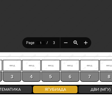
3
4
5
6
7
8
ТЕМАТИКА
ЯГУБИАДА
ДВИ (МГУ)
8
9
10
11
12
13
14
39
45
50
56
62
68
70