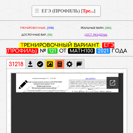
ЕГЭ (ПРОФИЛЬ) [
Тре...
]
ТРЕНИРОВОЧНЫЕ..
[1310]
РЕАЛЬНЫЕ ВАРИ..
[406]
ДОСРОЧНЫЕ ВАР..
[56]
ОСТ. РАЗДЕЛЫ
ТРЕНИРОВОЧНЫЙ ВАРИАНТ
ЕГЭ
(ПРОФИЛЬ)
№
121
ОТ
MATH100
2021
ГОДА
31218