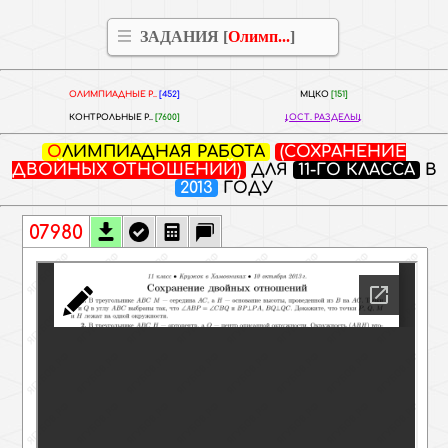
ЗАДАНИЯ [
Олимп...
]
ОЛИМПИАДНЫЕ Р..
[452]
МЦКО
[151]
КОНТРОЛЬНЫЕ Р..
[7600]
ОСТ. РАЗДЕЛЫ
ОЛИМПИАДНАЯ РАБОТА
(СОХРАНЕНИЕ
ДВОЙНЫХ ОТНОШЕНИЙ)
ДЛЯ
11-ГО КЛАССА
В
2013
ГОДУ
07980