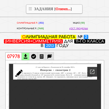
ЗАДАНИЯ [
Олимп...
]
ОЛИМПИАДНЫЕ Р..
[452]
МЦКО
[151]
КОНТРОЛЬНЫЕ Р..
[7600]
ОСТ. РАЗДЕЛЫ
ОЛИМПИАДНАЯ РАБОТА
№
2
(ИНВЕРСИЯ+СИММЕТРИЯ)
ДЛЯ
11-ГО КЛАССА
В
2013
ГОДУ
07978