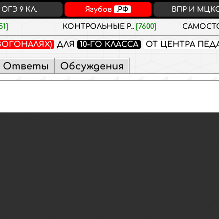
ОГЭ 9 КЛ.
Ягубов
.РФ
ВПР И МЦК
51]
КОНТРОЛЬНЫЕ Р..
[7600]
САМОСТО
ЗОГОНАЛЯХ)
ДЛЯ
10-ГО КЛАССА
ОТ ЦЕНТРА ПЕД
Ответы
Обсуждения