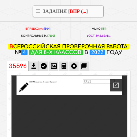
ЗАДАНИЯ [
ВПР (...
]
ВПР (ШКОЛА)
[504]
МЦКО
[151]
КОНТРОЛЬНЫЕ Р..
[7600]
ОСТ. РАЗДЕЛЫ
ВСЕРОССИЙСКАЯ ПРОВЕРОЧНАЯ РАБОТА
№
4
ДЛЯ 8-Х КЛАССОВ
В
2022
ГОДУ
35596