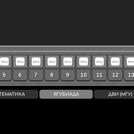
5
6
7
8
9
10
11
12
1
ТЕМАТИКА
ЯГУБИАДА
ДВИ (МГУ)
0-7 / «2»
8-14 / «3»
15-2
ВХОД
/
РЕГИСТРАЦИЯ
конфиденциальность
↔
соглашение