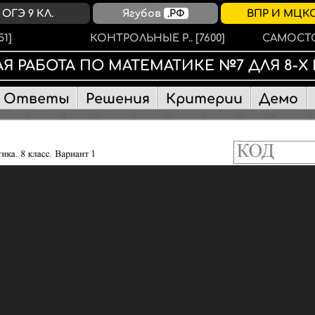
ОГЭ 9 КЛ.
Ягубов
.РФ
ВПР И МЦК
51]
КОНТРОЛЬНЫЕ Р..
[7600]
САМОСТО
Я РАБОТА
ПО МАТЕМАТИКЕ
№
7
ДЛЯ 8-Х
Ответы
Решения
Критерии
Демо