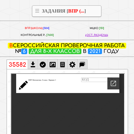
ЗАДАНИЯ [
ВПР (...
]
ВПР (ШКОЛА)
[504]
МЦКО
[151]
КОНТРОЛЬНЫЕ Р..
[7600]
ОСТ. РАЗДЕЛЫ
ВСЕРОССИЙСКАЯ ПРОВЕРОЧНАЯ РАБОТА
№
6
ДЛЯ 8-Х КЛАССОВ
В
2021
ГОДУ
35582