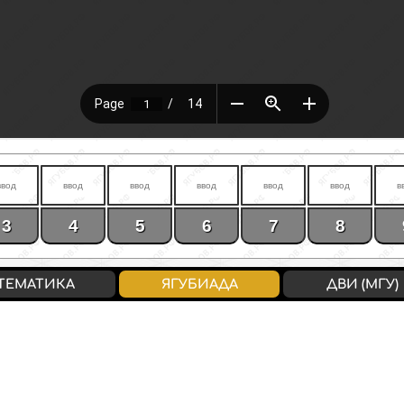
3
4
5
6
7
8
ТЕМАТИКА
ЯГУБИАДА
ДВИ (МГУ)
0-5 / «2»
6-9 / «3»
10-13
ВХОД
/
РЕГИСТРАЦИЯ
конфиденциальность
↔
соглашение