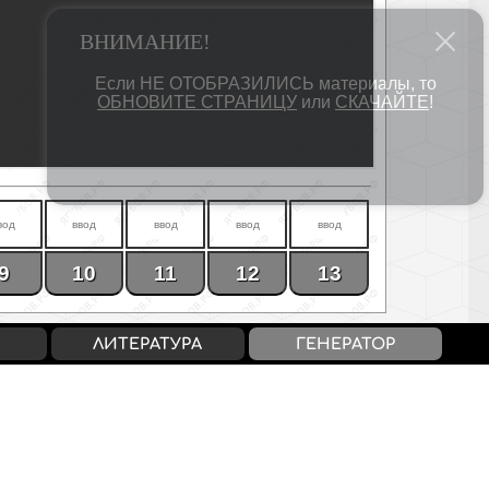
9
10
11
12
13
ЛИТЕРАТУРА
ГЕНЕРАТОР
 / «4»
14-16 / «5»