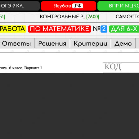
ОГЭ 9 КЛ.
Ягубов
.РФ
ВПР И МЦК
51]
КОНТРОЛЬНЫЕ Р..
[7600]
САМОСТО
РАБОТА
ПО МАТЕМАТИКЕ
№
2
ДЛЯ 6-
Ответы
Решения
Критерии
Демо