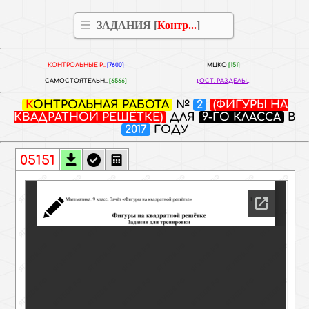
ЗАДАНИЯ [
Контр...
]
КОНТРОЛЬНЫЕ Р..
[7600]
МЦКО
[151]
САМОСТОЯТЕЛЬН..
[6566]
ОСТ. РАЗДЕЛЫ
КОНТРОЛЬНАЯ РАБОТА
№
2
(ФИГУРЫ НА
КВАДРАТНОЙ РЕШЁТКЕ)
ДЛЯ
9-ГО КЛАССА
В
2017
ГОДУ
05151