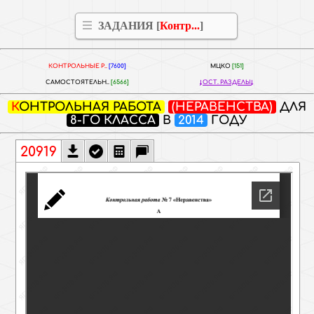
ЗАДАНИЯ [
Контр...
]
КОНТРОЛЬНЫЕ Р..
[7600]
МЦКО
[151]
САМОСТОЯТЕЛЬН..
[6566]
ОСТ. РАЗДЕЛЫ
КОНТРОЛЬНАЯ РАБОТА
(НЕРАВЕНСТВА)
ДЛЯ
8-ГО КЛАССА
В
2014
ГОДУ
20919