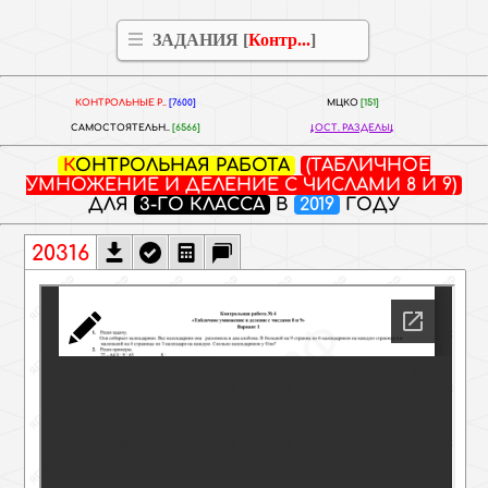
ЗАДАНИЯ [
Контр...
]
КОНТРОЛЬНЫЕ Р..
[7600]
МЦКО
[151]
САМОСТОЯТЕЛЬН..
[6566]
ОСТ. РАЗДЕЛЫ
КОНТРОЛЬНАЯ РАБОТА
(ТАБЛИЧНОЕ
УМНОЖЕНИЕ И ДЕЛЕНИЕ С ЧИСЛАМИ 8 И 9)
ДЛЯ
3-ГО КЛАССА
В
2019
ГОДУ
20316