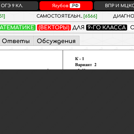
ОГЭ 9 КЛ.
Ягубов
.РФ
ВПР И МЦК
51]
САМОСТОЯТЕЛЬН..
[6566]
ДИАГНО
АТЕМАТИКЕ
(ВЕКТОРЫ)
ДЛЯ
9-ГО КЛАССА
О
Ответы
Обсуждения