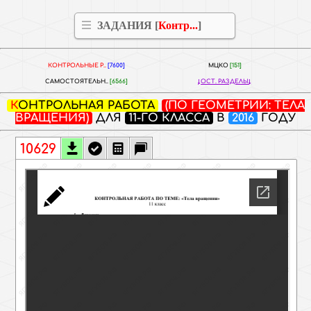
ЗАДАНИЯ [
Контр...
]
КОНТРОЛЬНЫЕ Р..
[7600]
МЦКО
[151]
САМОСТОЯТЕЛЬН..
[6566]
ОСТ. РАЗДЕЛЫ
КОНТРОЛЬНАЯ РАБОТА
(ПО ГЕОМЕТРИИ: ТЕЛА
ВРАЩЕНИЯ)
ДЛЯ
11-ГО КЛАССА
В
2016
ГОДУ
10629