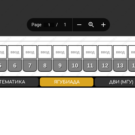
5
6
7
8
9
10
11
12
13
ТЕМАТИКА
ЯГУБИАДА
ДВИ (МГУ)
ВХОД
/
РЕГИСТРАЦИЯ
конфиденциальность
↔
соглашение