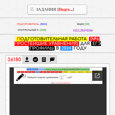
ЗАДАНИЯ [
Подго...
]
ПОДГОТОВИТЕЛЬ..
[8803]
МЦКО
[151]
КОНТРОЛЬНЫЕ Р..
[7600]
ОСТ. РАЗДЕЛЫ
ПОДГОТОВИТЕЛЬНАЯ РАБОТА
(№6:
ПРОСТЕЙШИЕ УРАВНЕНИЯ)
ДЛЯ
ЕГЭ
(ПРОФИЛЬ)
В
2024
ГОДУ
36180