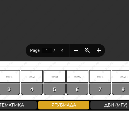
3
4
5
6
7
8
ТЕМАТИКА
ЯГУБИАДА
ДВИ (МГУ)
6/33
7/39
8/45
9/52
10/58