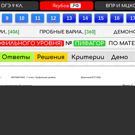
ОГЭ 9 КЛ.
Ягубов
.РФ
ВПР И МЦК
И..
[406]
ПРОБНЫЕ ВАРИА..
[360]
ДЕМОНС
ОФИЛЬНОГО УРОВНЯ)
№
ПИФАГОР
ПО МАТ
Ответы
Решения
Критерии
Демо