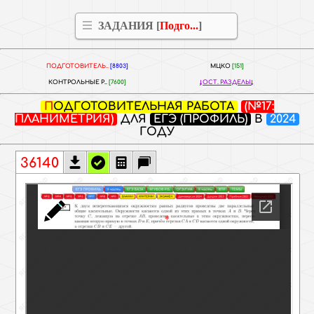
ЗАДАНИЯ [
Подго...
]
ПОДГОТОВИТЕЛЬ..
[8803]
МЦКО
[151]
КОНТРОЛЬНЫЕ Р..
[7600]
ОСТ. РАЗДЕЛЫ
ПОДГОТОВИТЕЛЬНАЯ РАБОТА
(№17:
ПЛАНИМЕТРИЯ)
ДЛЯ
ЕГЭ (ПРОФИЛЬ)
В
2024
ГОДУ
36140