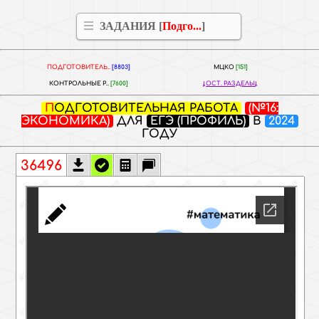
ЗАДАНИЯ [
Подго...
]
ПОДГОТОВИТЕЛЬ..
[8803]
МЦКО
[151]
КОНТРОЛЬНЫЕ Р..
[7600]
ОСТ. РАЗДЕЛЫ
ПОДГОТОВИТЕЛЬНАЯ РАБОТА
(№16:
ЭКОНОМИКА)
ДЛЯ
ЕГЭ (ПРОФИЛЬ)
В
2024
ГОДУ
36496