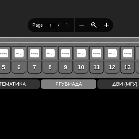
5
6
7
8
9
10
11
12
13
ТЕМАТИКА
ЯГУБИАДА
ДВИ (МГУ)
ВХОД
/
РЕГИСТРАЦИЯ
конфиденциальность
↔
соглашение