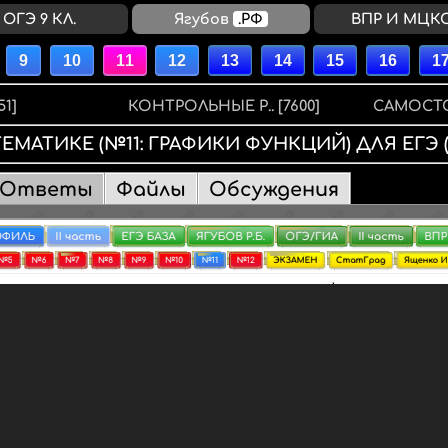
ОГЭ 9 КЛ.
00:00:18
ВПР И МЦК
51]
КОНТРОЛЬНЫЕ Р..
[7600]
САМОСТО
ТЕМАТИКЕ
(№11: ГРАФИКИ ФУНКЦИЙ)
ДЛЯ
ЕГЭ
Ответы
Файлы
Обсуждения