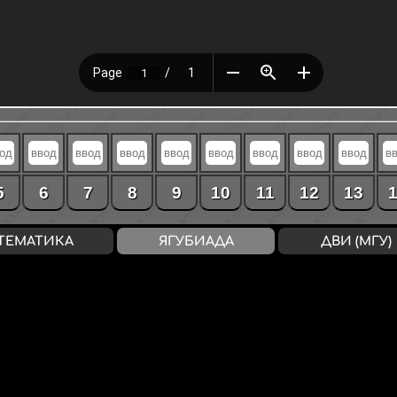
5
6
7
8
9
10
11
12
13
ТЕМАТИКА
ЯГУБИАДА
ДВИ (МГУ)
ВХОД
/
РЕГИСТРАЦИЯ
конфиденциальность
↔
соглашение