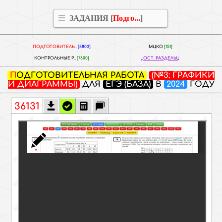
ЗАДАНИЯ [
Подго...
]
ПОДГОТОВИТЕЛЬ..
[8803]
МЦКО
[151]
КОНТРОЛЬНЫЕ Р..
[7600]
ОСТ. РАЗДЕЛЫ
ПОДГОТОВИТЕЛЬНАЯ РАБОТА
(№3: ГРАФИКИ
И ДИАГРАММЫ)
ДЛЯ
ЕГЭ (БАЗА)
В
2024
ГОДУ
36131