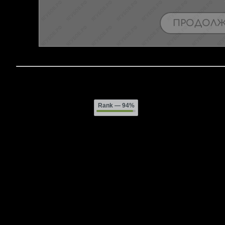
Rank
— 94%