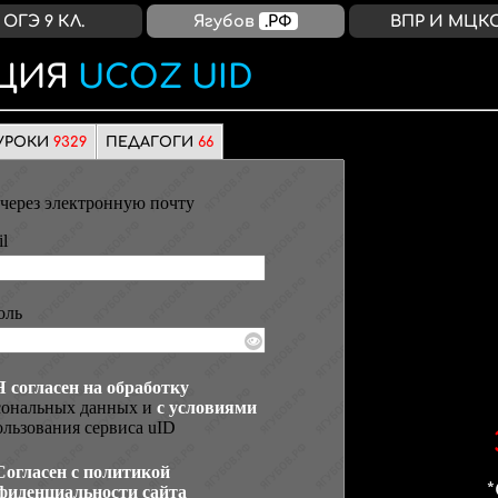
ОГЭ 9 КЛ.
Ягубов
.РФ
ВПР И МЦК
ЦИЯ
UCOZ UID
УРОКИ
9329
ПЕДАГОГИ
66
через электронную почту
l
оль
Я согласен на обработку
сональных данных и
с условиями
льзования сервиса uID
Согласен с политикой
фиденциальности сайта