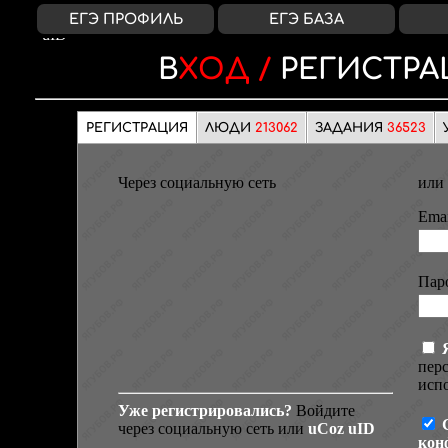
ВКонтакте
Яндекс
Google
Facebook
uCoz
ЕГЭ ПРОФИЛЬ
ЕГЭ БАЗА
uID
ВХОД /
РЕГИСТРА
РЕГИСТРАЦИЯ
ЛЮДИ
213062
ЗАДАНИЯ
36523
Через социальную сеть
или 
Emai
Пар
пер
испо
Уже регистрировались?
Войдите
через социальную сеть или
uCoz uID
кон