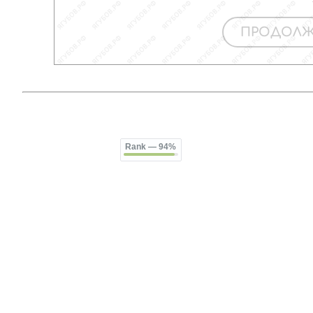
Rank
— 94%