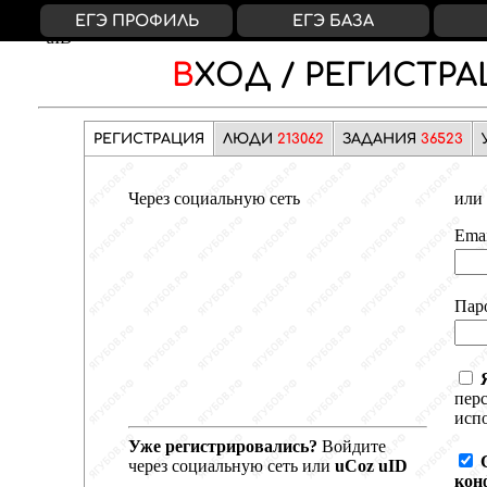
ВКонтакте
Яндекс
Google
Facebook
uCoz
ЕГЭ ПРОФИЛЬ
ЕГЭ БАЗА
uID
ВХОД /
РЕГИСТРА
РЕГИСТРАЦИЯ
ЛЮДИ
213062
ЗАДАНИЯ
36523
Через социальную сеть
или 
Emai
Пар
пер
испо
Уже регистрировались?
Войдите
через социальную сеть или
uCoz uID
кон