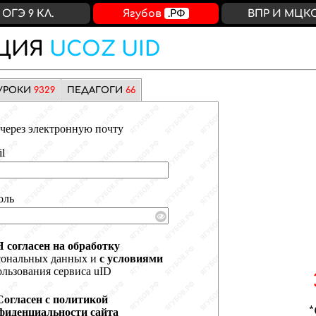
ОГЭ 9 КЛ.
Ягубов
.РФ
ВПР И МЦК
ЦИЯ
UCOZ UID
УРОКИ
9329
ПЕДАГОГИ
66
через электронную почту
l
оль
Я согласен на обработку
сональных данных и
с условиями
льзования сервиса uID
Согласен с политикой
фиденциальности сайта