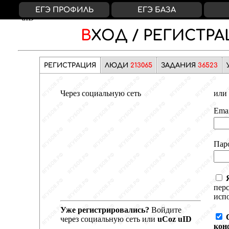
ВКонтакте
Яндекс
Google
Facebook
uCoz
ЕГЭ ПРОФИЛЬ
ЕГЭ БАЗА
uID
ВХОД /
РЕГИСТРА
РЕГИСТРАЦИЯ
ЛЮДИ
213065
ЗАДАНИЯ
36523
Через социальную сеть
или 
Emai
Пар
пер
испо
Уже регистрировались?
Войдите
через социальную сеть или
uCoz uID
кон