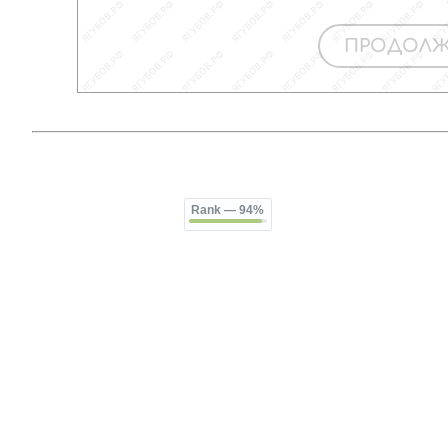
Rank
— 94%