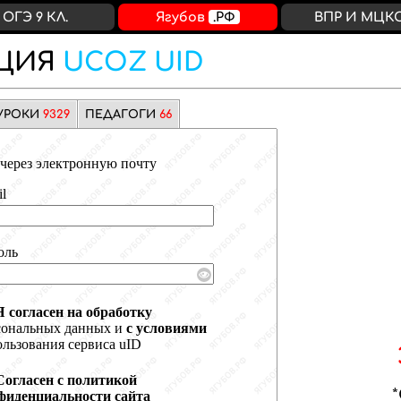
ОГЭ 9 КЛ.
Ягубов
.РФ
ВПР И МЦК
ЦИЯ
UCOZ UID
УРОКИ
9329
ПЕДАГОГИ
66
через электронную почту
l
оль
Я согласен на обработку
сональных данных и
с условиями
льзования сервиса uID
Согласен с политикой
фиденциальности сайта