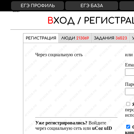
ВКонтакте
Яндекс
Google
Facebook
uCoz
ЕГЭ ПРОФИЛЬ
ЕГЭ БАЗА
uID
ВХОД /
РЕГИСТРА
РЕГИСТРАЦИЯ
ЛЮДИ
213069
ЗАДАНИЯ
36523
Через социальную сеть
или 
Emai
Пар
пер
испо
Уже регистрировались?
Войдите
через социальную сеть или
uCoz uID
кон