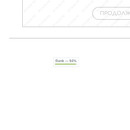
Rank
— 94%