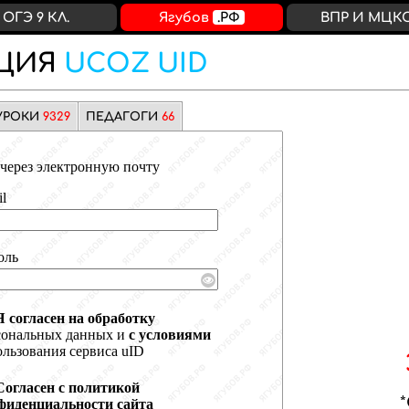
ОГЭ 9 КЛ.
Ягубов
.РФ
ВПР И МЦК
ЦИЯ
UCOZ UID
УРОКИ
9329
ПЕДАГОГИ
66
через электронную почту
l
оль
Я согласен на обработку
сональных данных и
с условиями
льзования сервиса uID
Согласен с политикой
фиденциальности сайта