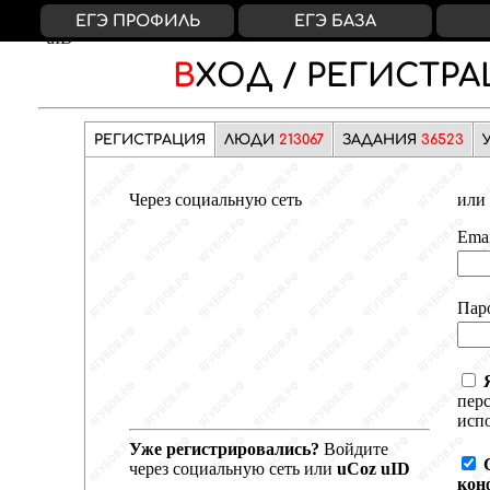
ВКонтакте
Яндекс
Google
Facebook
uCoz
ЕГЭ ПРОФИЛЬ
ЕГЭ БАЗА
uID
ВХОД /
РЕГИСТРА
РЕГИСТРАЦИЯ
ЛЮДИ
213067
ЗАДАНИЯ
36523
Через социальную сеть
или 
Emai
Пар
пер
испо
Уже регистрировались?
Войдите
через социальную сеть или
uCoz uID
кон