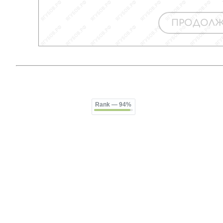
Rank
— 94%