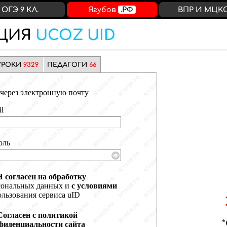
ОГЭ 9 КЛ.
Ягубов
.РФ
ВПР И МЦК
ЦИЯ
UCOZ UID
УРОКИ
9329
ПЕДАГОГИ
66
через электронную почту
l
оль
Я согласен на обработку
сональных данных и
с условиями
льзования сервиса uID
Согласен с политикой
фиденциальности сайта