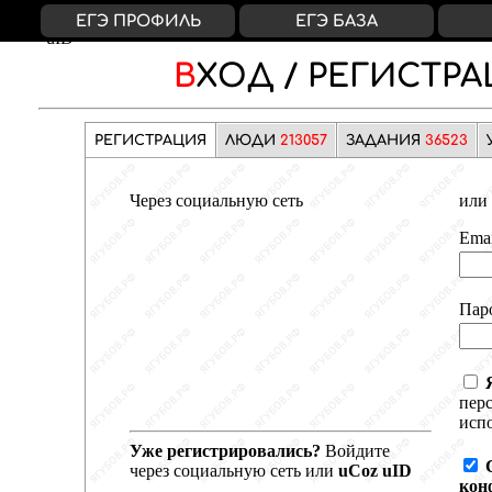
ВКонтакте
Яндекс
Google
Facebook
uCoz
ЕГЭ ПРОФИЛЬ
ЕГЭ БАЗА
uID
ВХОД /
РЕГИСТРА
РЕГИСТРАЦИЯ
ЛЮДИ
213057
ЗАДАНИЯ
36523
Через социальную сеть
или 
Emai
Пар
пер
испо
Уже регистрировались?
Войдите
через социальную сеть или
uCoz uID
кон