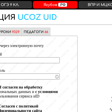
ОГЭ 9 КЛ.
Ягубов
.РФ
ВПР И МЦК
ЦИЯ
UCOZ UID
УРОКИ
9329
ПЕДАГОГИ
66
через электронную почту
l
оль
Я согласен на обработку
сональных данных и
с условиями
льзования сервиса uID
Согласен с политикой
фиденциальности сайта