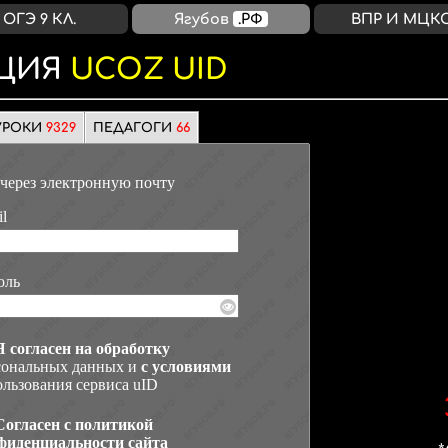
ОГЭ 9 КЛ.
Ягубов
.РФ
ВПР И МЦК
ЦИЯ
UCOZ UID
УРОКИ
9329
ПЕДАГОГИ
66
через электронную почту
l
оль
Я согласен на обработку
сональных данных и
с условиями
льзования сервиса uID
Согласен с политикой
фиденциальности сайта