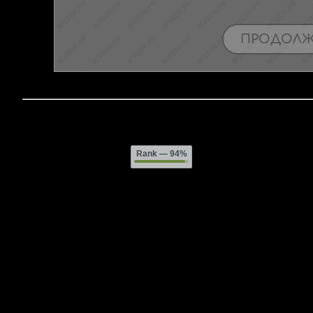
Rank
— 94%