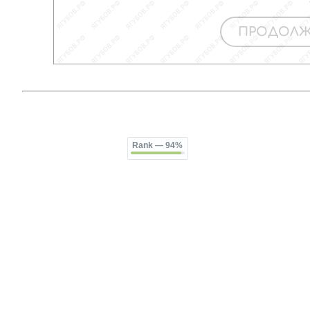
Rank
— 94%