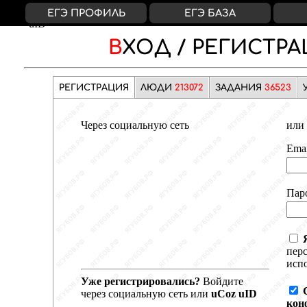
ВКонтакте
Яндекс
Google
Facebook
uCoz
ЕГЭ ПРОФИЛЬ
ЕГЭ БАЗА
uID
ВХОД /
РЕГИСТРА
РЕГИСТРАЦИЯ
ЛЮДИ
213072
ЗАДАНИЯ
36523
Через социальную сеть
или 
Emai
Пар
пер
испо
Уже регистрировались?
Войдите
через социальную сеть или
uCoz uID
кон