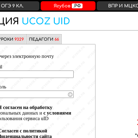
ОГЭ 9 КЛ.
Ягубов
.РФ
ВПР И МЦК
ЦИЯ
UCOZ UID
УРОКИ
9329
ПЕДАГОГИ
66
через электронную почту
l
оль
Я согласен на обработку
сональных данных и
с условиями
льзования сервиса uID
Согласен с политикой
фиденциальности сайта