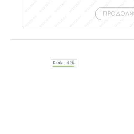
Rank
— 94%