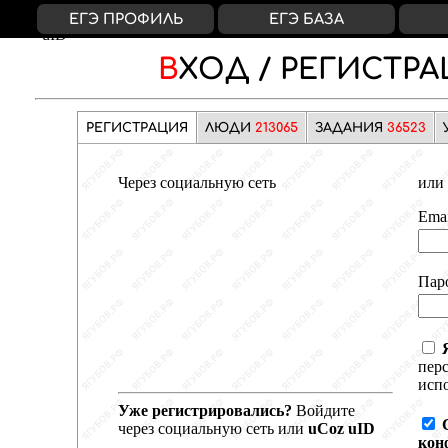
ВКонтакте
Яндекс
Google
Facebook
uCoz
ЕГЭ ПРОФИЛЬ
ЕГЭ БАЗА
uID
ВХОД /
РЕГИСТРА
РЕГИСТРАЦИЯ
ЛЮДИ
213065
ЗАДАНИЯ
36523
Через социальную сеть
или 
Emai
Пар
пер
испо
Уже регистрировались?
Войдите
через социальную сеть или
uCoz uID
кон