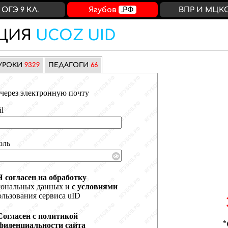
ОГЭ 9 КЛ.
Ягубов
.РФ
ВПР И МЦК
ЦИЯ
UCOZ UID
УРОКИ
9329
ПЕДАГОГИ
66
через электронную почту
l
оль
Я согласен на обработку
сональных данных и
с условиями
льзования сервиса uID
Согласен с политикой
фиденциальности сайта