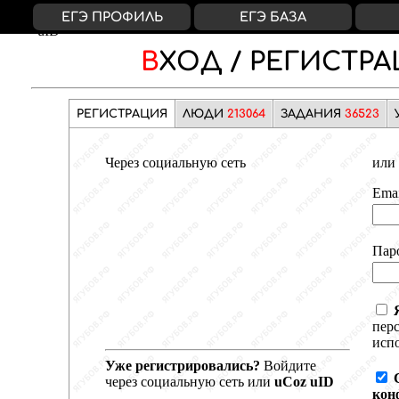
ВКонтакте
Яндекс
Google
Facebook
uCoz
ЕГЭ ПРОФИЛЬ
ЕГЭ БАЗА
uID
ВХОД /
РЕГИСТРА
РЕГИСТРАЦИЯ
ЛЮДИ
213064
ЗАДАНИЯ
36523
Через социальную сеть
или 
Emai
Пар
пер
испо
Уже регистрировались?
Войдите
через социальную сеть или
uCoz uID
кон