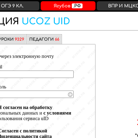
ОГЭ 9 КЛ.
Ягубов
.РФ
ВПР И МЦК
ЦИЯ
UCOZ UID
УРОКИ
9329
ПЕДАГОГИ
66
через электронную почту
l
оль
Я согласен на обработку
сональных данных и
с условиями
льзования сервиса uID
Согласен с политикой
фиденциальности сайта