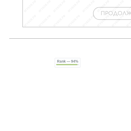
Rank
— 94%