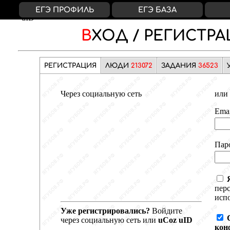
ВКонтакте
Яндекс
Google
Facebook
uCoz
ЕГЭ ПРОФИЛЬ
ЕГЭ БАЗА
uID
ВХОД /
РЕГИСТРА
РЕГИСТРАЦИЯ
ЛЮДИ
213072
ЗАДАНИЯ
36523
Через социальную сеть
или 
Emai
Пар
пер
испо
Уже регистрировались?
Войдите
через социальную сеть или
uCoz uID
кон