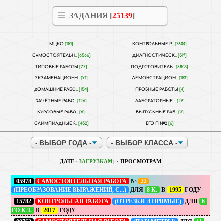
ЗАДАНИЯ [
25139
]
МЦКО
[151]
КОНТРОЛЬНЫЕ Р..
[7600]
САМОСТОЯТЕЛЬН..
[6566]
ДИАГНОСТИЧЕСК..
[519]
ТИПОВЫЕ РАБОТЫ
[77]
ПОДГОТОВИТЕЛЬ..
[8803]
ЭКЗАМЕНАЦИОНН..
[91]
ДЕМОНСТРАЦИОН..
[153]
ДОМАШНИЕ РАБО..
[154]
ПРОБНЫЕ РАБОТЫ
[4]
ЗАЧЁТНЫЕ РАБО..
[126]
ЛАБОРАТОРНЫЕ ..
[29]
КУРСОВЫЕ РАБО..
[6]
ВЫПУСКНЫЕ РАБ..
[3]
ОЛИМПИАДНЫЕ Р..
[452]
ЕГЭ П №2
[6]
ДАТЕ
·
ЗАГРУЗКАМ
·
ПРОСМОТРАМ
05978
САМОСТОЯТЕЛЬНАЯ РАБОТА
№
22
(ПРЕОБРАЗОВАНИЕ ВЫРАЖЕНИЙ, С...)
ДЛЯ
8 К.
В
1995
ГОДУ
15782
КОНТРОЛЬНАЯ РАБОТА
(ОТРЕЗКИ И ПРЯМЫЕ)
ДЛЯ
6-
ГО КЛ.
В
2017
ГОДУ