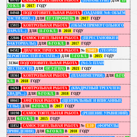
09763
САМОСТОЯТЕЛЬНАЯ РАБОТА
(ПАРАМЕТРЫ)
ДЛЯ
11-
ГО КЛ.
В
2017
ГОДУ
04948
ПОДГОТОВИТЕЛЬНАЯ РАБОТА
(ЗАДАНИЕ №8: ОБЪЁМ
ЧАСТИ МНО...)
ДЛЯ
ЕГЭ ПРОФИЛЬ
В
2017
ГОДУ
15935
КОНТРОЛЬНАЯ РАБОТА
(ОБЪЁМ ПРЯМОУГОЛЬНОГО
ПАРАЛЛ...)
ДЛЯ
11-ГО КЛ.
В
2018
ГОДУ
22846
САМОСТОЯТЕЛЬНАЯ РАБОТА
(ПЕРЕСТАНОВКИ И
ФАКТОРИАЛЫ)
ДЛЯ
8-ГО КЛ.
В
2017
ГОДУ
04582
ДИАГНОСТИЧЕСКАЯ РАБОТА
№
70401
(ТЕОРИЯ
ВЕРОЯТНОСТЕЙ И СТАТИ...)
ДЛЯ
7-ГО КЛ.
В
2015
ГОДУ
31364
ПОДГОТОВИТЕЛЬНАЯ РАБОТА
(№1-5: ПЛАН
МЕСТНОСТИ)
ДЛЯ
ОГЭ (ГИА)
В
2021
ГОДУ
18361
КОНТРОЛЬНАЯ РАБОТА
(ПЛАНИМЕТРИЯ)
ДЛЯ
8-ГО
КЛ.
В
2018
ГОДУ
14261
КОНТРОЛЬНАЯ РАБОТА
(КВАДРАТНЫЙ ТРЕХЧЛЕН.
КВАДРА...)
ДЛЯ
9-ГО КЛ.
В
2018
ГОДУ
08665
ЗАЧЁТНАЯ РАБОТА
(ЦЕНТРАЛЬНЫЕ И ВПИСАННЫЕ
УГЛЫ)
ДЛЯ
8-ГО КЛ.
В
2017
ГОДУ
10198
САМОСТОЯТЕЛЬНАЯ РАБОТА
(РЕШЕНИЕ УРАВНЕНИЙ)
ДЛЯ
6-ГО КЛ.
В
2015
ГОДУ
11852
САМОСТОЯТЕЛЬНАЯ РАБОТА
№
1-10
(ФОРМУЛЫ
ПРИВЕДЕНИЯ)
ДЛЯ
9-ГО КЛ.
В
2018
ГОДУ