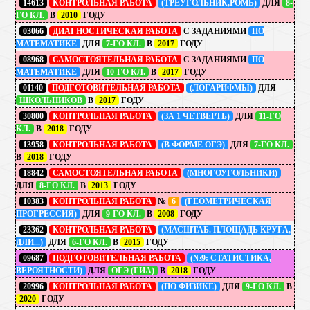
14613
КОНТРОЛЬНАЯ РАБОТА
(ТРЕУГОЛЬНИК,РОМБ)
ДЛЯ
8-
ГО КЛ.
В
2010
ГОДУ
03066
ДИАГНОСТИЧЕСКАЯ РАБОТА
С ЗАДАНИЯМИ
ПО
МАТЕМАТИКЕ
ДЛЯ
7-ГО КЛ.
В
2017
ГОДУ
08968
САМОСТОЯТЕЛЬНАЯ РАБОТА
С ЗАДАНИЯМИ
ПО
МАТЕМАТИКЕ
ДЛЯ
10-ГО КЛ.
В
2017
ГОДУ
01140
ПОДГОТОВИТЕЛЬНАЯ РАБОТА
(ЛОГАРИФМЫ)
ДЛЯ
ШКОЛЬНИКОВ
В
2017
ГОДУ
30800
КОНТРОЛЬНАЯ РАБОТА
(ЗА 1 ЧЕТВЕРТЬ)
ДЛЯ
11-ГО
КЛ.
В
2018
ГОДУ
13958
КОНТРОЛЬНАЯ РАБОТА
(В ФОРМЕ ОГЭ)
ДЛЯ
7-ГО КЛ.
В
2018
ГОДУ
18842
САМОСТОЯТЕЛЬНАЯ РАБОТА
(МНОГОУГОЛЬНИКИ)
ДЛЯ
8-ГО КЛ.
В
2013
ГОДУ
10383
КОНТРОЛЬНАЯ РАБОТА
№
6
(ГЕОМЕТРИЧЕСКАЯ
ПРОГРЕССИЯ)
ДЛЯ
9-ГО КЛ.
В
2008
ГОДУ
23362
КОНТРОЛЬНАЯ РАБОТА
(МАСШТАБ. ПЛОЩАДЬ КРУГА,
ДЛИ...)
ДЛЯ
6-ГО КЛ.
В
2015
ГОДУ
09687
ПОДГОТОВИТЕЛЬНАЯ РАБОТА
(№9: СТАТИСТИКА,
ВЕРОЯТНОСТИ)
ДЛЯ
ОГЭ (ГИА)
В
2018
ГОДУ
20996
КОНТРОЛЬНАЯ РАБОТА
(ПО ФИЗИКЕ)
ДЛЯ
9-ГО КЛ.
В
2020
ГОДУ