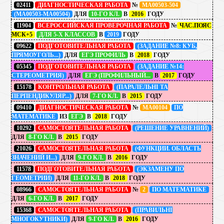
02411
ДИАГНОСТИЧЕСКАЯ РАБОТА
№
МА00503-504
(МА00503-МА00504)
ДЛЯ
10-ГО КЛ.
В
2016
ГОДУ
11904
ВСЕРОССИЙСКАЯ ПРОВЕРОЧНАЯ РАБОТА
№
ЧАС.ПОЯС
МСК+5
ДЛЯ 5-Х КЛАССОВ
В
2019
ГОДУ
09622
ПОДГОТОВИТЕЛЬНАЯ РАБОТА
(ЗАДАНИЕ №8: КУБ,
ПРЯМОУГОЛЬ...)
ДЛЯ
ЕГЭ ПРОФИЛЬ
В
2018
ГОДУ
05345
ПОДГОТОВИТЕЛЬНАЯ РАБОТА
(ЗАДАНИЕ №14:
СТЕРЕОМЕТРИЯ)
ДЛЯ
ЕГЭ (ПРОФИЛЬНЫЙ...
В
2017
ГОДУ
15178
КОНТРОЛЬНАЯ РАБОТА
(ПАРАЛЕЛЬНІ ТА
ПЕРПЕНДИКУЛЯР...)
ДЛЯ
7-ГО КЛ.
В
2015
ГОДУ
09410
ДИАГНОСТИЧЕСКАЯ РАБОТА
№
МА00104
ПО
МАТЕМАТИКЕ
ИЗ
ЕГЭ
В
2018
ГОДУ
10292
САМОСТОЯТЕЛЬНАЯ РАБОТА
(РЕШЕНИЕ УРАВНЕНИЙ)
ДЛЯ
8-ГО КЛ.
В
2015
ГОДУ
21026
САМОСТОЯТЕЛЬНАЯ РАБОТА
(ФУНКЦИИ. ОБЛАСТЬ
ЗНАЧЕНИЙ И...)
ДЛЯ
9-ГО КЛ.
В
2016
ГОДУ
11578
ПОДГОТОВИТЕЛЬНАЯ РАБОТА
(ЭКЗАМЕНУ ПО
ГЕОМЕТРИИ)
ДЛЯ
11-ГО КЛ.
В
2018
ГОДУ
08966
САМОСТОЯТЕЛЬНАЯ РАБОТА
№
2
ПО МАТЕМАТИКЕ
ДЛЯ
6-ГО КЛ.
В
2017
ГОДУ
15368
САМОСТОЯТЕЛЬНАЯ РАБОТА
(ПРАВИЛЬНІ
МНОГОКУТНИКИ)
ДЛЯ
9-ГО КЛ.
В
2016
ГОДУ