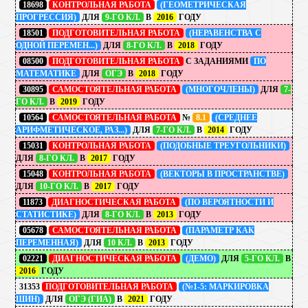
18698
КОНТРОЛЬНАЯ РАБОТА
(ГЕОМЕТРИЧЕСКАЯ
ПРОГРЕССИЯ)
ДЛЯ
9-ГО КЛ.
В
2016
ГОДУ
18501
ПОДГОТОВИТЕЛЬНАЯ РАБОТА
(НЕРАВЕНСТВА С
ОДНОЙ ПЕРЕМЕН...)
ДЛЯ
8-ГО КЛ.
В
2018
ГОДУ
08500
ПОДГОТОВИТЕЛЬНАЯ РАБОТА
С ЗАДАНИЯМИ
ПО
МАТЕМАТИКЕ
ДЛЯ
ОГЭ
В
2018
ГОДУ
30895
САМОСТОЯТЕЛЬНАЯ РАБОТА
(МНОГОЧЛЕНЫ)
ДЛЯ
7-
ГО КЛ.
В
2019
ГОДУ
10564
САМОСТОЯТЕЛЬНАЯ РАБОТА
№
8.1
(СРЕДНЕЕ
АРИФМЕТИЧЕСКОЕ, РАЗ...)
ДЛЯ
7-ГО КЛ.
В
2014
ГОДУ
15031
КОНТРОЛЬНАЯ РАБОТА
(ПОДОБНЫЕ ТРЕУГОЛЬНИКИ)
ДЛЯ
8-ГО КЛ.
В
2017
ГОДУ
15048
КОНТРОЛЬНАЯ РАБОТА
(ВЕКТОРЫ В ПРОСТРАНСТВЕ)
ДЛЯ
10-ГО КЛ.
В
2017
ГОДУ
11873
ДИАГНОСТИЧЕСКАЯ РАБОТА
(ПО ВЕРОЯТНОСТИ И
СТАТИСТИКЕ)
ДЛЯ
8-ГО КЛ.
В
2013
ГОДУ
05678
САМОСТОЯТЕЛЬНАЯ РАБОТА
(ПАРАМЕТР КАК
ПЕРЕМЕННАЯ)
ДЛЯ
10 КЛ.
В
2013
ГОДУ
02221
ДИАГНОСТИЧЕСКАЯ РАБОТА
(ДЕМО)
ДЛЯ
5-ГО КЛ.
В
2016
ГОДУ
31353
ПОДГОТОВИТЕЛЬНАЯ РАБОТА
(№1-5: МАРКИРОВКА
ШИН)
ДЛЯ
ОГЭ (ГИА)
В
2021
ГОДУ