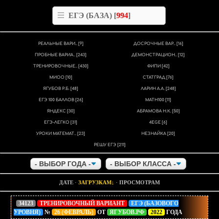
ЕГЭ (БАЗА) [
994
]
РЕАЛЬНЫЕ ВАРИ..
[9]
ДОСРОЧНЫЕ ВАР..
[16]
ПРОБНЫЕ ВАРИА..
[243]
ДЕМОНСТРАЦИОН..
[12]
ТРЕНИРОВОЧНЫЕ..
[430]
ФИПИ
[42]
МИОО
[10]
СТАТГРАД
[76]
ЯГУБОВ Р.Б.
[48]
ЛАРИН А.А.
[248]
ЕГЭ 100 БАЛЛОВ
[26]
MATH100
[11]
ЯНДЕКС
[30]
АБРАМОВА Н.К.
[50]
ЕГЭ-ЛЕГКО
[31]
4EGE
[6]
УРОКИ МАТЕМАТ..
[23]
НЕЗНАЙКА
[20]
РЕШУ ЕГЭ
[211]
ДАТЕ
·
ЗАГРУЗКАМ
·
ПРОСМОТРАМ
34123
ТРЕНИРОВОЧНЫЙ ВАРИАНТ
ЕГЭ (БАЗОВОГО
УРОВНЯ)
№
26 (ФЕВРАЛЬ)
ОТ
ЯГУБОВ.РФ
2022
ГОДА